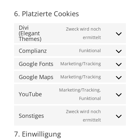
6. Platzierte Cookies
Divi
Zweck wird noch
(Elegant
Consent
ermittelt
Themes)
to
Complianz
Funktional
service
Consent
divi-
Google Fonts
to
Marketing/Tracking
Consent
(elegant-
service
Google Maps
to
Marketing/Tracking
themes)
complianz
Consent
service
to
Marketing/Tracking,
google-
YouTube
service
Consent
Funktional
fonts
google-
to
Zweck wird noch
maps
Sonstiges
service
Consent
ermittelt
youtube
to
7. Einwilligung
service