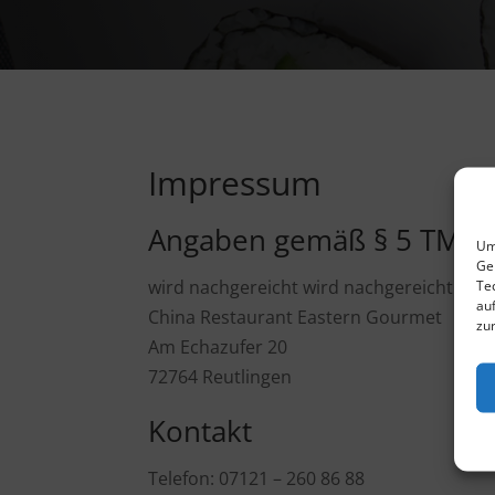
Impressum
Angaben gemäß § 5 TMG
Um
Ge
wird nachgereicht wird nachgereicht
Te
au
China Restaurant Eastern Gourmet
zu
Am Echazufer 20
72764 Reutlingen
Kontakt
Telefon: 07121 – 260 86 88