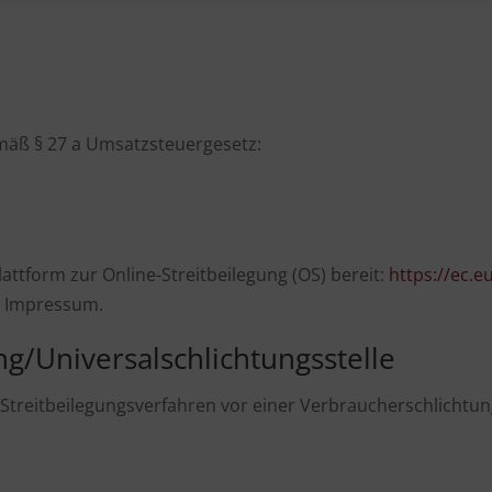
äß § 27 a Umsatzsteuergesetz:
attform zur Online-Streitbeilegung (OS) bereit:
https://ec.
m Impressum.
ng/Universal­schlichtungs­stelle
an Streitbeilegungsverfahren vor einer Verbraucherschlichtu