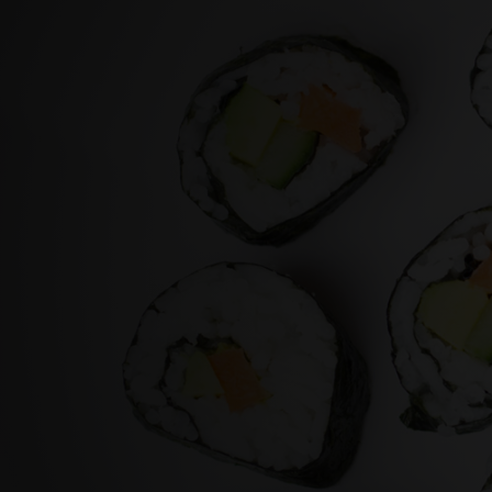
07121- 260 86 88
mail@easterngourmet.de