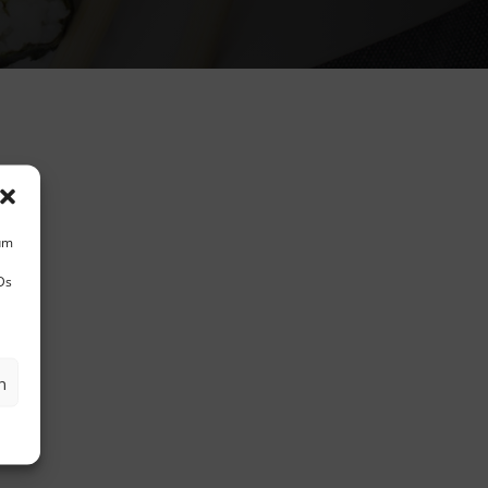
 um
Ds
n